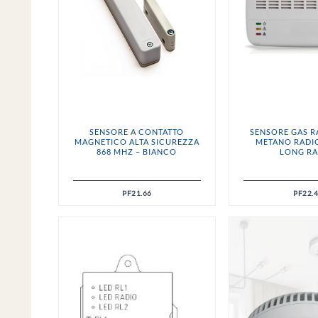
SENSORE A CONTATTO
SENSORE GAS R
MAGNETICO ALTA SICUREZZA
METANO RADI
868 MHZ – BIANCO
LONG R
PF21.66
PF22.