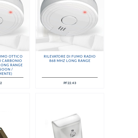
FUMO OTTICO
RILEVATORE DI FUMO RADIO
I CARBONIO
868 MHZ LONG RANGE
 LONG RANGE
SOON /
MENTE)
42
PF22.43