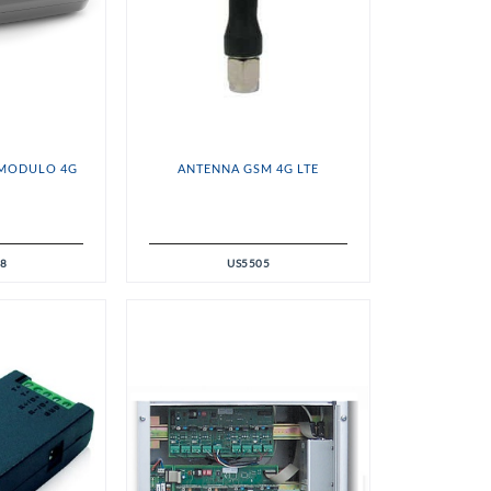
 MODULO 4G
ANTENNA GSM 4G LTE
48
US5505