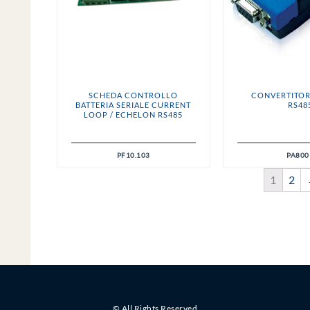
SCHEDA CONTROLLO
CONVERTITORE
BATTERIA SERIALE CURRENT
RS48
LOOP / ECHELON RS485
PF10.103
PA800
1
2
© All Rights Reserved