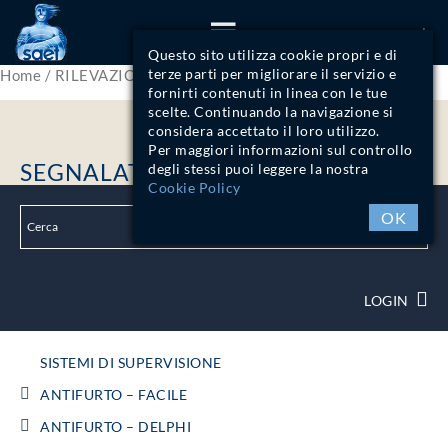
ITA
Questo sito utilizza cookie propri e di
terze parti per migliorare il servizio e
Home
/
RILEVAZIONE FUMI
/ Segnalatori Ottico Acustici
fornirti contenuti in linea con le tue
scelte. Continuando la navigazione si
considera accettato il loro utilizzo.
Per maggiori informazioni sul controllo
SEGNALATORI OTTICO ACUSTICI
degli stessi puoi leggere la nostra
Cookie Policy
OK
LOGIN
SISTEMI DI SUPERVISIONE
ANTIFURTO – FACILE
ANTIFURTO – DELPHI