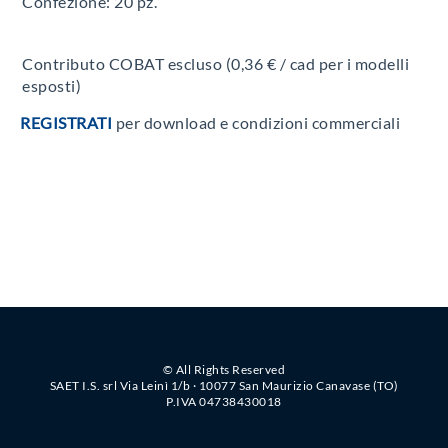
Confezione: 20 pz.
Contributo COBAT escluso (0,36 € / cad per i modelli
esposti)
REGISTRATI
per download e condizioni commerciali
© All Rights Reserved
SAET I.S. srl Via Leinì 1/b · 10077 San Maurizio Canavase (TO)
P.IVA 04738430018